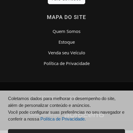
MAPA DO SITE
Quem Somos
Estoque
Venda seu Veículo
Política de Privacidade
© Lt4 Motors - http://lt4motors.com.br/
Coletamos dados para melhorar o desempenho do site,
além de personalizar conteúdo e anúncios.
Você pode configurar suas preferências no seu navegador e
Desenvolvido por
conferir a nossa
Política de Privacidade.