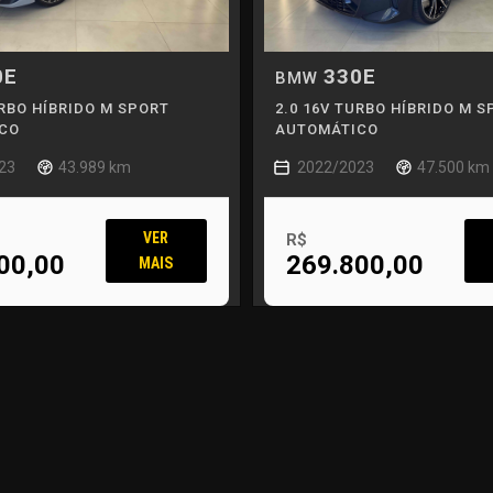
0E
330E
BMW
URBO HÍBRIDO M SPORT
2.0 16V TURBO HÍBRIDO M S
CO
AUTOMÁTICO
23
43.989 km
2022/2023
47.500 km
VER
R$
00,00
269.800,00
MAIS