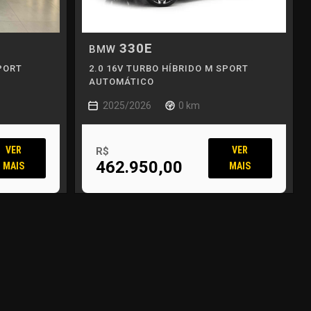
330E
BMW
PORT
2.0 16V TURBO HÍBRIDO M SPORT
AUTOMÁTICO
2025/2026
0 km
VER
VER
R$
462.950,00
MAIS
MAIS