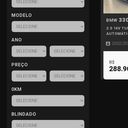
MODELO
33
BMW
2.0 16V T
AUTOMÁTI
ANO
2022/20
R$
PREÇO
288.9
0KM
BLINDADO