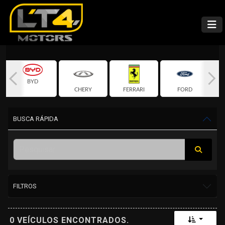
BYD
CHERY
FERRARI
FORD
BUSCA RÁPIDA
FILTROS
Toggle 
0 VEÍCULOS ENCONTRADOS.